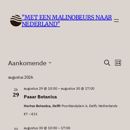
"MET EEN MALINOBEURS NAAR
NEDERLAND"
Evenementen
Evenem
Eve
Aankomende
Zoeken
Lijst
wee
Zoeken
Selecteer
nav
een
augustus 2026
en
datum.
weerge
augustus 29 @ 10:00
–
augustus 30 @ 17:00
ZA
29
Pasar Botanica
navigat
Hortus Botanica, Delft
Poortlandplein 6, Delft, Netherlands
€7 – €15
augustus 30 @ 10:00
–
17:00
ZO