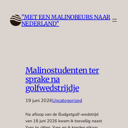
Ga
naar
"MET EEN MALINOBEURS NAAR
de
NEDERLAND"
inhoud
Malinostudenten ter
sprake na
golfwedstrijdje
19 juni 2026
Uncategorized
Na afloop van de Budgetgolf-wedstrijd
van 18 juni 2026 kwam ik toevallig naast
Yves te zitten. Yves en ik kenden elkaar