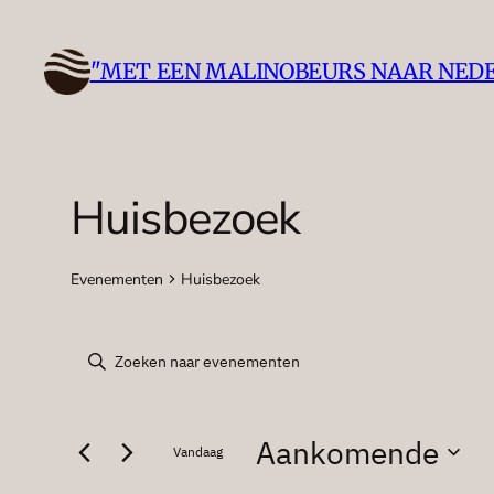
"MET EEN MALINOBEURS NAAR NED
Huisbezoek
Evenementen
Huisbezoek
Evenementen
Evenementen
Vul
een
Zoeken
keyword
Aankomende
in.
Vandaag
en
Zoek
Selecteer