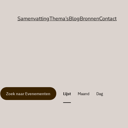
Samenvatting
Thema’s
Blog
Bronnen
Contact
Eveneme
Zoek naar Evenementen
Lijst
Maand
Dag
weergav
navigatie