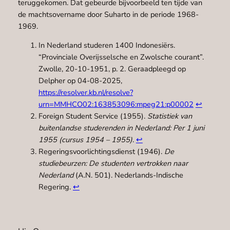
teruggekomen. Dat gebeurde bijvoorbeeld ten tijde van
de machtsovername door Suharto in de periode 1968-
1969.
In Nederland studeren 1400 Indonesiërs.
“Provinciale Overijsselsche en Zwolsche courant”.
Zwolle, 20-10-1951, p. 2. Geraadpleegd op
Delpher op 04-08-2025,
https://resolver.kb.nl/resolve?
urn=MMHCO02:163853096:mpeg21:p00002
↩︎
Foreign Student Service (1955).
Statistiek van
buitenlandse studerenden in Nederland: Per 1 juni
1955 (cursus 1954 – 1955)
.
↩︎
Regeringsvoorlichtingsdienst (1946).
De
studiebeurzen: De studenten vertrokken naar
Nederland
(A.N. 501). Nederlands-Indische
Regering.
↩︎