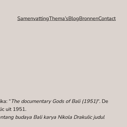
Samenvatting
Thema’s
Blog
Bronnen
Contact
ka: “
The documentary Gods of Bali (1951)
“. De
ic uit 1951.
entang budaya Bali karya Nikola Drakulic judul