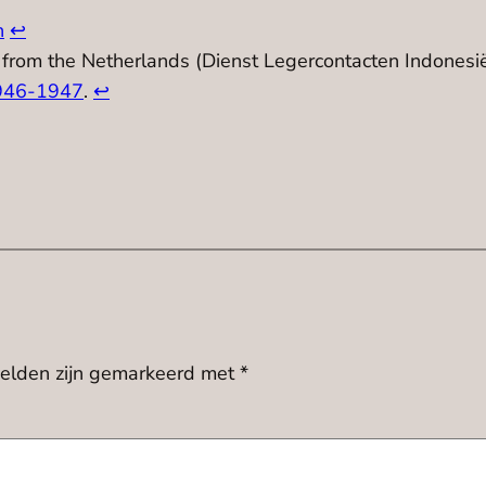
n
↩︎
from the Netherlands (Dienst Legercontacten Indonesië
1946-1947
.
↩︎
velden zijn gemarkeerd met
*