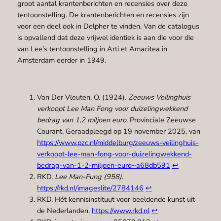
groot aantal krantenberichten en recensies over deze
tentoonstelling. De krantenberichten en recensies zijn
voor een deel ook in Delpher te vinden. Van de catalogus
is opvallend dat deze vrijwel identiek is aan die voor die
van Lee’s tentoonstelling in Arti et Amacitea in
Amsterdam eerder in 1949.
Van Der Vleuten, O. (1924).
Zeeuws Veilinghuis
verkoopt Lee Man Fong voor duizelingwekkend
bedrag van 1,2 miljoen euro
. Provinciale Zeeuwse
Courant. Geraadpleegd op 19 november 2025, van
https://www.pzc.nl/middelburg/zeeuws-veilinghuis-
verkoopt-lee-man-fong-voor-duizelingwekkend-
bedrag-van-1-2-miljoen-euro~a68db591
↩︎
RKD.
Lee Man-Fung (958)
.
https://rkd.nl/imageslite/2784146
↩︎
RKD. Hét kennisinstituut voor beeldende kunst uit
de Nederlanden.
https://www.rkd.nl
↩︎