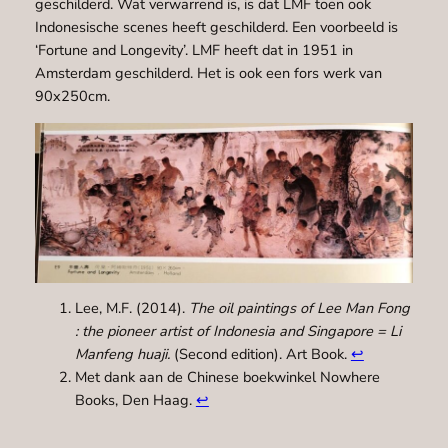
geschilderd. Wat verwarrend is, is dat LMF toen ook
Indonesische scenes heeft geschilderd. Een voorbeeld is
‘Fortune and Longevity’. LMF heeft dat in 1951 in
Amsterdam geschilderd. Het is ook een fors werk van
90x250cm.
Lee, M.F. (2014).
The oil paintings of Lee Man Fong
: the pioneer artist of Indonesia and Singapore = Li
Manfeng huaji.
(Second edition). Art Book.
↩︎
Met dank aan de Chinese boekwinkel Nowhere
Books, Den Haag.
↩︎