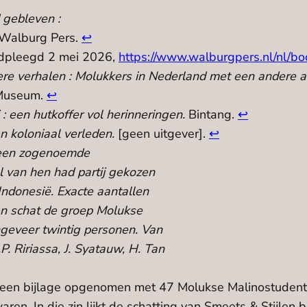
 gebleven :
Walburg Pers.
↩︎
adpleegd 2 mei 2026,
https://www.walburgpers.nl/nl/
re verhalen : Molukkers in Nederland met een andere 
 Museum.
↩︎
 : een hutkoffer vol herinneringen.
Bintang.
↩︎
en koloniaal verleden.
[geen uitgever].
↩︎
 een zogenoemde
l van hen had partij gekozen
Indonesië. Exacte aantallen
en schat de groep Molukse
ngeveer twintig personen. Van
.P. Ririassa, J. Syatauw, H. Tan
een bijlage opgenomen met 47 Molukse Malinostudenten
ren. In die zin lijkt de schatting van Smeets & Stijlen b