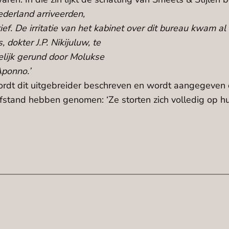
ederland arriveerden,
ef. De irritatie van het kabinet over dit bureau kwam a
okter J.P. Nikijuluw, te
lijk gerund door Molukse
Aponno.’
dt dit uitgebreider beschreven en wordt aangegeven da
tand hebben genomen: ‘Ze storten zich volledig op hun 