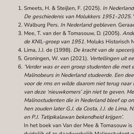
Smeets, H. & Steijlen, F. (2025).
In Nederland
De geschiedenis van Molukkers 1951-2025.
Walburg Pers.
In Nederland gebleven
. Gera
Mee, T. van der & Tomasouw, D. (2005).
Ande
de KNIL-groep van 1951.
Moluks Historisch
Lima, J.J. de (1998).
De kracht van de specerij
Groningen, W. van (2021).
Vertellingen uit e
‘Verder was er een groep studenten die met
Malinobeurs in Nederland studeerde. Een dee
voor de rms en wilde daarom niet terug naar 
van deze ‘nieuwkomers’ zijn niet te geven. M
Malinostudenten die in Nederland bleef op o
hen zouden later G.J. da Costa, J.J. de Lima, N
en P.J. Tatipikalawan bekendheid krijgen’
.
In het boek van Van der Mee & Tomasouw is 
duidelijk of ze daadwerkelijk Malinostudent wa