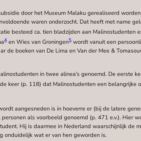
 subsidie door het Museum Malaku gerealiseerd worden.
onvoldoende waren onderzocht. Dat heeft met name gelei
atie besteed ca. tien bladzijden aan Malinostudenten e
4
5
ma
en Wies van Groningen
wordt vanuit een persoonl
naar de boeken van De Lima en Van der Mee & Tomasou
inostudenten in twee alinea’s genoemd. De eerste keer (
e keer (p. 118) dat Malinostudenten een belangrijke 
ordt aangesneden is in hoeverre er (bij de latere gener
l personen als voorbeeld genoemd (p. 471 e.v.). Hie
tudent. Hij is daarmee in Nederland waarschijnlijk de
 onduidelijk wat er van hen geworden is.