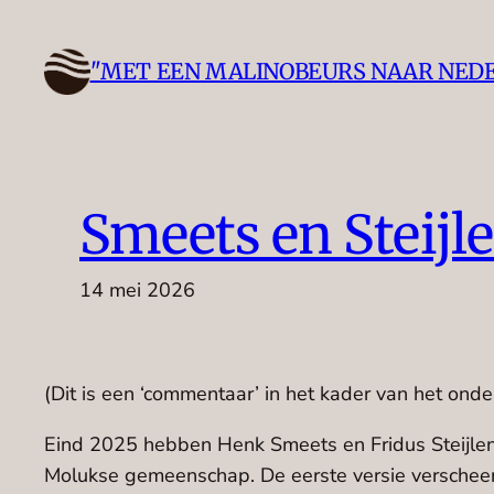
Ga
naar
"MET EEN MALINOBEURS NAAR NED
de
inhoud
Smeets en Steijl
14 mei 2026
(Dit is een ‘commentaar’ in het kader van het ond
Eind 2025 hebben Henk Smeets en Fridus Steijlen 
Molukse gemeenschap. De eerste versie verscheen