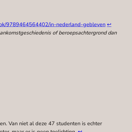
book/9789464564402/in-nederland-gebleven
↩︎
aankomstgeschiedenis of beroepsachtergrond dan
. Van niet al deze 47 studenten is echter
eter, maar er is geen toelichting.
↩︎