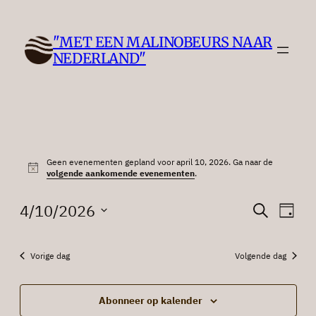
"MET EEN MALINOBEURS NAAR
NEDERLAND"
Evenementen
Geen evenementen gepland voor april 10, 2026. Ga naar de
for
Bericht
volgende aankomende evenementen
.
april
Evenem
Eve
4/10/2026
Zoeken
Dag
wee
10,
Zoeken
Selecteer
nav
een
en
2026
Vorige dag
Volgende dag
datum.
weerge
navigat
Abonneer op kalender