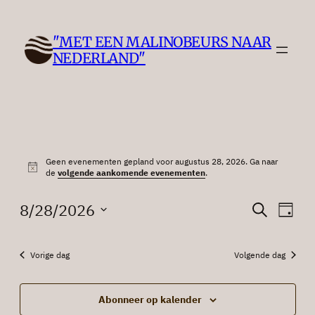
"MET EEN MALINOBEURS NAAR
NEDERLAND"
Evenementen
Geen evenementen gepland voor augustus 28, 2026. Ga naar
for
Bericht
de
volgende aankomende evenementen
.
augustus
Evenem
Eve
8/28/2026
Zoeken
Dag
wee
28,
Zoeken
Selecteer
nav
een
en
2026
Vorige dag
Volgende dag
datum.
weerge
navigat
Abonneer op kalender