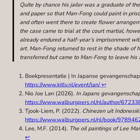
Quite by chance his jailer was a graduate of t
and paper so that Man-Fong could paint in priso
and often went there to create flower arrangemen
the case came to trial at the court martial, ho
already endured a half-year’s imprisonment with
art. Man-Fong returned to rest in the shade of
transferred but came to Man-Fong to leave his 
Boekpresentatie | In Japanse gevangenschap: 
https://www.kitlv.nl/event/lan/
↩︎
Nio Joe Lan (2026).
In Japans gevangenschap:
https://www.walburgpers.nl/nl/author/672338
Tjook-Liem, P. (2022).
Chinezen uit Indonesië
https://www.walburgpers.nl/nl/book/978946
Lee, M.F. (2014).
The oil paintings of Lee Man
↩︎