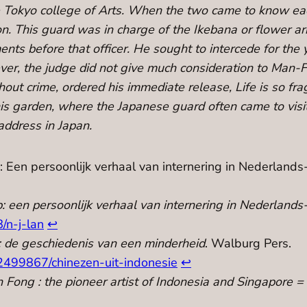
he Tokyo college of Arts. When the two came to know eac
n. This guard was in charge of the Ikebana or flower a
ts before that officer. He sought to intercede for the 
wever, the judge did not give much consideration to Man
out crime, ordered his immediate release, Life is so fra
 his garden, where the Japanese guard often came to vis
address in Japan.
Een persoonlijk verhaal van internering in Nederlands-
 een persoonlijk verhaal van internering in Nederlands-
/n-j-lan
↩︎
: de geschiedenis van een minderheid
. Walburg Pers.
2499867/chinezen-uit-indonesie
↩︎
 Fong : the pioneer artist of Indonesia and Singapore =