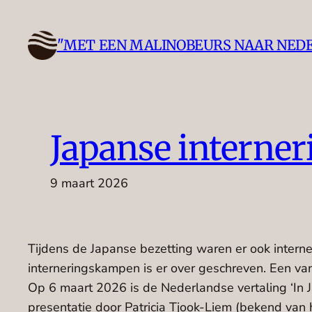
Ga
naar
"MET EEN MALINOBEURS NAAR NED
de
inhoud
Japanse interne
9 maart 2026
Tijdens de Japanse bezetting waren er ook intern
interneringskampen is er over geschreven. Een v
Op 6 maart 2026 is de Nederlandse vertaling ‘In
presentatie door Patricia Tjook-Liem (bekend van h