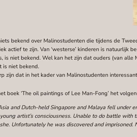
r niets bekend over Malinostudenten die tijdens de Tw
ek actief te zijn. Van ‘westerse’ kinderen is natuurlijk
 is niet bekend. Wel kan het zijn dat ouders (van alle 
 is niet bekend.
zijn dat in het kader van Malinostudenten interessant
het boek ‘The oil paintings of Lee Man-Fong’ het volg
Asia and Dutch-held Singapore and Malaya fell under e
 young artist’s consciousness. Unable to do battle with 
ng she. Unfortunately he was discovered and imprisoned.