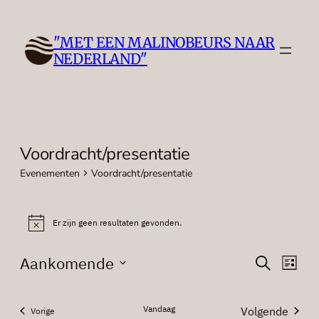
"MET EEN MALINOBEURS NAAR
NEDERLAND"
Voordracht/presentatie
Evenementen
Voordracht/presentatie
Evenementen
Er zijn geen resultaten gevonden.
Bericht
Evenem
Eve
Aankomende
Zoeken
Lijst
wee
Zoeken
Selecteer
nav
een
en
Vandaag
Volgende
Evenementen
Vorige
datum.