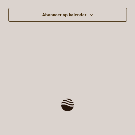
weerge
navigat
Abonneer op kalender