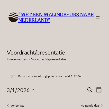
"MET EEN MALINOBEURS NAAR
NEDERLAND"
Voordracht/presentatie
Evenementen
Voordracht/presentatie
Evenementen
Geen evenementen gepland voor maart 1, 2026.
for
Bericht
maart
Evenem
Eve
3/1/2026
Zoeken
Dag
1,
wee
Zoeken
Selecteer
2026
nav
een
en
Vorige dag
Volgende dag
datum.