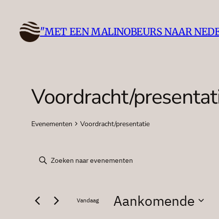
"MET EEN MALINOBEURS NAAR NED
Voordracht/presentat
Evenementen
Voordracht/presentatie
Evenementen
Evenementen
Vul
een
Zoeken
keyword
Aankomende
in.
Vandaag
en
Zoek
Selecteer