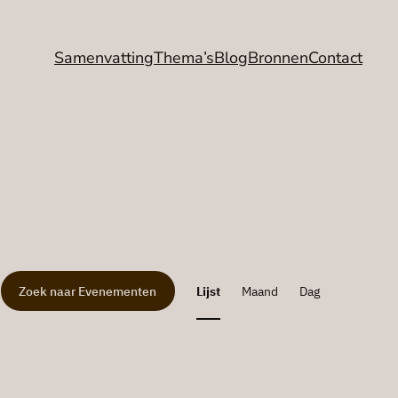
Samenvatting
Thema’s
Blog
Bronnen
Contact
Eveneme
Zoek naar Evenementen
Lijst
Maand
Dag
weergav
navigatie